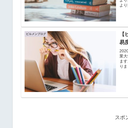
より
【ビルメ
ビルメンブログ
易
20
業大
ます
りま
スポ