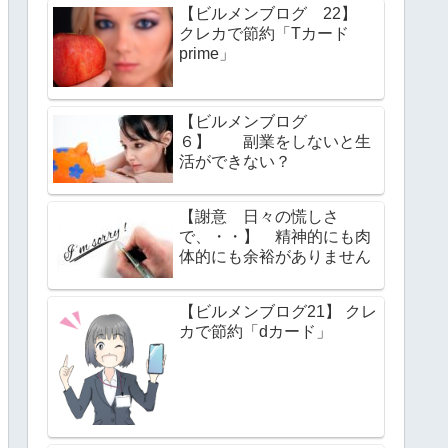
【ビルメンブログ 22】
クレカで節約「Tカード
prime」
【ビルメンブログ
６】 副業をしないと生
活ができない？
【謝意 日々の慌しさ
で、・・】 精神的にも肉
体的にも余裕がありません
【ビルメンブログ21】 クレ
カで節約「dカード」