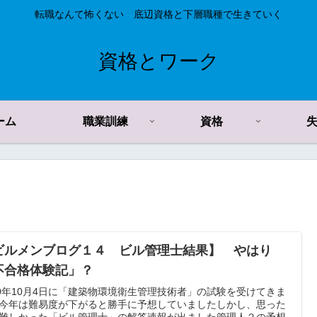
転職なんて怖くない 底辺資格と下層職種で生きていく
資格とワーク
ーム
職業訓練
資格
ビルメンブログ１４ ビル管理士結果】 やはり
不合格体験記」？
20年10月4日に「建築物環境衛生管理技術者」の試験を受けてきま
今年は難易度が下がると勝手に予想していましたしかし、思った
難しかった「ビル管理士」の解答速報が出ました管理人２の予想