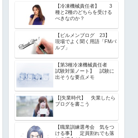
【冷凍機械責任者】 3
種と2種のどちらを受ける
べきなのか？
【ビルメンブログ 23】
現場でよく聞く用語「FMバ
ルブ」
【第3種冷凍機械責任者
試験対策ノート】 試験に
出そうな要点メモ
【[失業時代】 失業したら
ブログを書こう
【職業訓練選考会 気をつ
ける事】 定員割れでも落