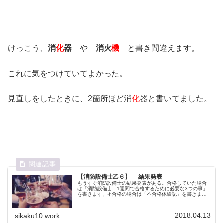
けっこう、
消
化
器
や
消火
機
と書き間違えます。
これに気をつけていてよかった。
見直しをしたときに、2箇所ほど消
化
器と書いてました。
【消防設備士乙６】 結果発表
もうすぐ消防設備士の結果発表がある。合格していた場合
は「消防設備士 1週間で合格するために必要な3つの事」
を書きます、不合格の場合は「不合格体験記」を書きま
す。
2018.04.13
sikaku10.work