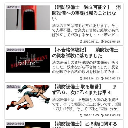
【消防設備士 独立可能？】 消
消防設備士
防設備への需要は減ることはな
い
消防の世界は需要が常にあります。そし
て人手不足。営業力と資格と経験があれ
ば独立して成功するかも・・・若いビル
メンさんや電気工事士さんの未来の選択
2019.08.11
2021.06.15
肢の１つとして消防設備会社を作るとい
うのもありかも？
【不合格体験記】 消防設備士
消防設備士6類
の資格試験に落ちました
消防設備士の資格試験の結果発表があり
ました。残念ながら不合格でした。反省
の意味で不合格の原因を検証してみまし
た。また混乱しがちな特定防火対象物に
2018.04.13
2019.03.13
関してわかりやすくまとめてみました。
【消防設備士 取る順番】 ま
消防設備士
ず乙６、次に乙４または甲４
消防設備士は、不思議と人気のある資格
です。そして種類が以上に多いです。1類
～7類＋特類、そして甲種と乙種に分かれ
ている類もあります。効率よく取得する
2018.11.05
2019.03.13
順序と難易度について書いてみた。
【消防設備士】 乙６類に関する
消防設備士6類