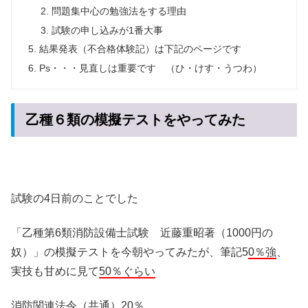
問題集中心の勉強法をする理由
試験の申し込みが1番大事
結果発表（不合格体験記）は下記のページです
Ps・・・見直しは重要です （ひ・けす・うつわ）
乙種６類の模擬テストをやってみた
試験の4日前のことでした
「乙種第6類消防設備士試験 近藤重昭著（1000円の
奴）」の模擬テストを今朝やってみたが、筆記5
0％強
、
実技も甘めに見て
50％ぐらい
消防関連法令（共通）20％