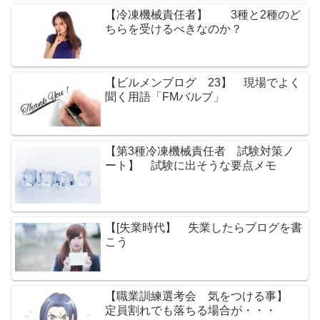
【冷凍機械責任者】 3種と2種のど
ちらを受けるべきなのか？
【ビルメンブログ 23】 現場でよく
聞く用語「FMバルブ」
【第3種冷凍機械責任者 試験対策ノ
ート】 試験に出そうな要点メモ
【[失業時代】 失業したらブログを書
こう
【職業訓練選考会 気をつける事】
定員割れでも落ちる場合が・・・