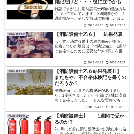
雑記だけど・・・役に立つかも
雑記ですが主に消防設備士6類の勉強方法
について書いています。2週間前から、1
週間前から、そして前日に勉強したほう
がいい事について記載しました。そして
2018.04.15
2019.03.13
お勧めのテキストを３つ紹介していま
す。
【消防設備士乙６】 結果発表
消防設備士6類
もうすぐ消防設備士の結果発表がある。
合格していた場合は「消防設備士 1週間
で合格するために必要な3つの事」を書き
ます、不合格の場合は「不合格体験記」
を書きます。
2018.04.13
2021.04.29
【消防設備士乙６結果発表Ⅱ】
消防設備士6類
またもや、不合格体験記を書くの
だろうか？
消防設備士乙６の合格発表がありまし
た。1度落ちましたが、今回は無駄に高得
点で合格しました。 どんな資格でも、
ないよりはあったほうがいい。消防設備
2018.04.15
2019.03.13
士の資格もどこかで何かの役に立つかも
しれません。
【消防設備士】 1週間で受か
消防設備士6類
るのか？
2ヶ月ほど前に消防設備士の試験に申し込
んでいたが、「何類を受けるつもりだっ