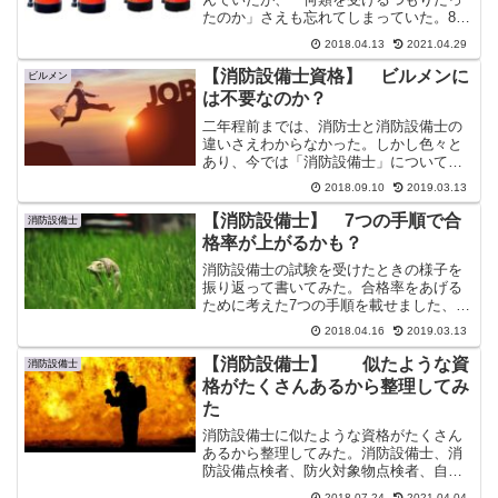
たのか」さえも忘れてしまっていた。8日
前から勉強を始めてみたが・・・
2018.04.13
2021.04.29
【消防設備士資格】 ビルメンに
ビルメン
は不要なのか？
二年程前までは、消防士と消防設備士の
違いさえわからなかった。しかし色々と
あり、今では「消防設備士」についてソ
コソコ詳しくなりました。消防や防火機
2018.09.10
2019.03.13
器はいたるところにあります。そして消
防や防火や防災と名のつく資格も色々あ
【消防設備士】 7つの手順で合
消防設備士
ります。というわけで（？...
格率が上がるかも？
消防設備士の試験を受けたときの様子を
振り返って書いてみた。合格率をあげる
ために考えた7つの手順を載せました、で
も1番大事なことは見直しです。特に消防
2018.04.16
2019.03.13
設備士の試験に関しては顕著です。
【消防設備士】 似たような資
消防設備士
格がたくさんあるから整理してみ
た
消防設備士に似たような資格がたくさん
あるから整理してみた。消防設備士、消
防設備点検者、防火対象物点検者、自衛
消防技術試験、自衛消防業務講
2018.07.24
2021.04.04