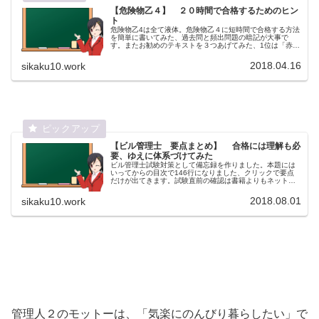
【危険物乙４】 ２０時間で合格するためのヒン
ト
危険物乙4は全て液体。危険物乙４に短時間で合格する方法
を簡単に書いてみた、過去問と頻出問題の暗記が大事で
す。またお勧めのテキストを３つあげてみた、1位は「赤
本」か「すぃーっと合格」。そして頻出される重要ポイン
トについてまとめてみた。
2018.04.16
sikaku10.work
【ビル管理士 要点まとめ】 合格には理解も必
要、ゆえに体系づけてみた
ビル管理士試験対策として備忘録を作りました。本題には
いってからの目次で146行になりました、クリックで要点
だけが出てきます。試験直前の確認は書籍よりもネットの
ほうが便利です。2019年度の試験概要発表されました。
2018.08.01
sikaku10.work
管理人２のモットーは、「気楽にのんびり暮らしたい」で