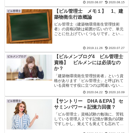
2020.08.07
2020.08.15
込んだりしています。ビル管理士は赤
本、青本、黒本？管理人２が選んだ過去
【ビル管理士 メモ１】 1、建
ビル管理士
問は、「黒本」ビル管理士試...
築物衛生行政概論
ビル管理士（建築物環境衛生管理技術
者）の資格試験は範囲が広いので、単元
ごとに仕上げていくつもりです。という
訳で（？）第1弾は「建築物衛生行政概
論」です。
2019.11.26
2020.07.27
【ビルメンブログ4 ビル管理士
ビルメンブログ
資格】 ビルメンには必須なの
か？
「建築物環境衛生管理技術者」という資
格があります「ビル管理士」と呼ばれて
いる資格です役に立つのは間違いない
が、範囲が広いので勉強が大変そう転職
2020.04.22
2020.10.09
時には役にたちます転職時には役に立ち
そうだが、転職する予定が特にあるでな
【サントリー DHA＆EPA】 セ
ビル管理士
し・・・別に勉強しなくても...
サミンパワー＋記憶力回復？
「ビル管理士」資格試験の勉強に、苦戦
している管理人２です記憶が勝負の試験
ですしかし、覚えても覚えても忘れてし
まう「ビル管理士」 暗記しないと正答