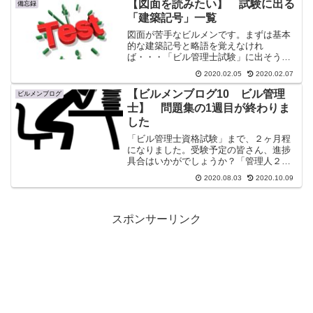
【図面を読みたい】 試験に出る
備忘録
「建築記号」一覧
図面が苦手なビルメンです。まずは基本
的な建築記号と略語を覚えなけれ
ば・・・「ビル管理士試験」に出そうな
建築記号と略語一覧
2020.02.05
2020.02.07
【ビルメンブログ10 ビル管理
ビルメンブログ
士】 問題集の1週目が終わりま
した
「ビル管理士資格試験」まで、２ヶ月程
になりました。受験予定の皆さん、進捗
具合はいかがでしょうか？「管理人２」
と同様にイマイチ進んでいないという方
2020.08.03
2020.10.09
も、いらっしゃるかもしれませんねやっ
と「過去問1周目」が終わりましたかな
り、大変な作業でした。最...
スポンサーリンク