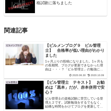
格試験に落ちました
関連記事
【ビルメンブログ９ ビル管理
ビルメンブログ
士】 合格率が低い理由がわかり
ました
1ヶ月ぶりの投稿になりました。1ヶ月も
の長期間、ブログが更新できなかった理
由は・・・？「ビル管理士」の勉強に追
われていたからです。そして、今も追わ
2020.06.30
2020.10.09
れている（今年はあきらめようかな？）
問題集を半分ぐらいまでやってみたが、
【ビル管理士 テキスト】 お勧
ビル管理士
10％～20％ぐらいし...
めは「黒本」だが、赤本併用で安
心？
ビル管理士の資格試験に苦労している管
理人２です。試験勉強をするでもなく、
結構な時間をかけてブログを更新してみ
たり、本屋さんにをまわって小説を買い