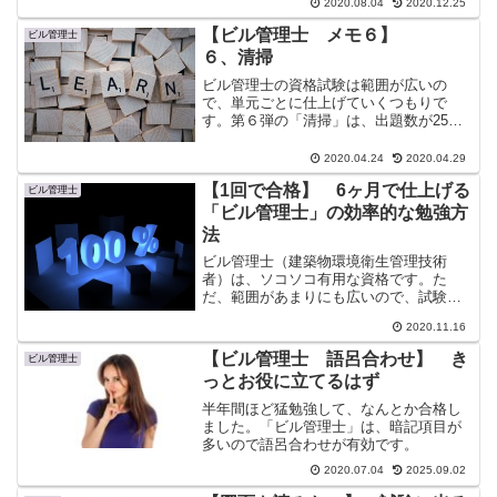
できない問題がほとんど予想以上に厳し
2020.08.04
2020.12.25
い試験です。範囲の広さよりも、設問の
【ビル管理士 メモ６】
細かさに苦労しています。...
ビル管理士
６、清掃
ビル管理士の資格試験は範囲が広いの
で、単元ごとに仕上げていくつもりで
す。第６弾の「清掃」は、出題数が25問
とそこそこ多いですが、内容的には馴染
みが全くないので、まずは要点の丸暗記
2020.04.24
2020.04.29
から。その後に問題集を繰り返して、長
【1回で合格】 6ヶ月で仕上げる
期記憶の定着に努めます。
ビル管理士
「ビル管理士」の効率的な勉強方
法
ビル管理士（建築物環境衛生管理技術
者）は、ソコソコ有用な資格です。た
だ、範囲があまりにも広いので、試験勉
強は結構大変でした。経験してやっとわ
2020.11.16
かった、効率的な勉強法をお伝えした
い。点数的には、かなり余裕がありまし
【ビル管理士 語呂合わせ】 き
ビル管理士
たが、・・・この試験には、本当...
っとお役に立てるはず
半年間ほど猛勉強して、なんとか合格し
ました。「ビル管理士」は、暗記項目が
多いので語呂合わせが有効です。
2020.07.04
2025.09.02