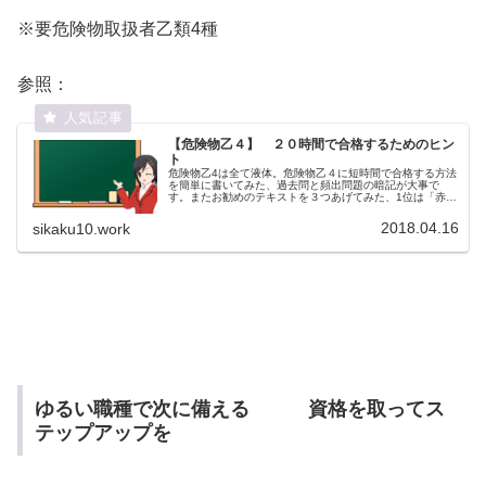
※要危険物取扱者乙類4種
参照：
【危険物乙４】 ２０時間で合格するためのヒン
ト
危険物乙4は全て液体。危険物乙４に短時間で合格する方法
を簡単に書いてみた、過去問と頻出問題の暗記が大事で
す。またお勧めのテキストを３つあげてみた、1位は「赤
本」か「すぃーっと合格」。そして頻出される重要ポイン
トについてまとめてみた。
2018.04.16
sikaku10.work
ゆるい職種で次に備える 資格を取ってス
テップアップを