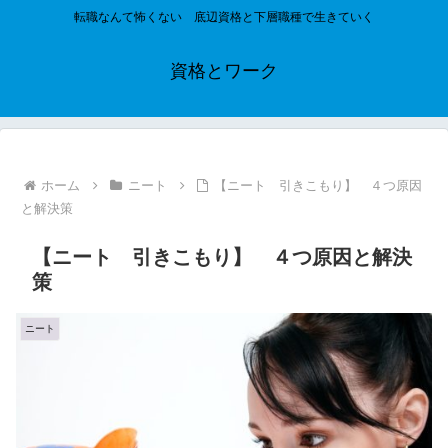
転職なんて怖くない 底辺資格と下層職種で生きていく
資格とワーク
ホーム
ニート
【ニート 引きこもり】 ４つ原因
と解決策
【ニート 引きこもり】 ４つ原因と解決
策
ニート