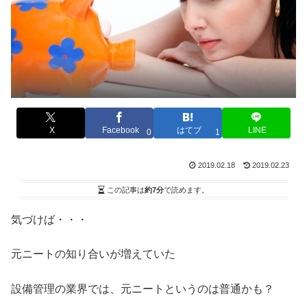
X
Facebook
はてブ
LINE
0
1
2019.02.18
2019.02.23
この記事は
約7分
で読めます。
気づけば・・・
元ニートの知り合いが増えていた
設備管理の業界では、元ニートというのは普通かも？