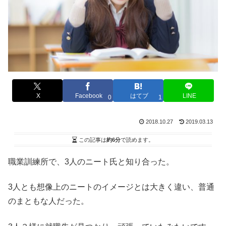
X
Facebook
はてブ
LINE
0
1
2018.10.27
2019.03.13
この記事は
約6分
で読めます。
職業訓練所で、3人のニート氏と知り合った。
3人とも想像上のニートのイメージとは大きく違い、普通
のまともな人だった。