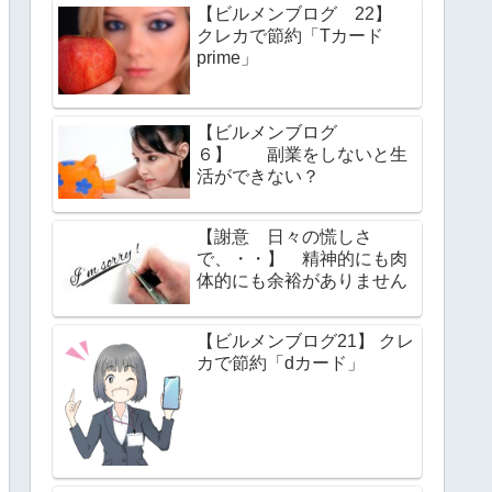
【ビルメンブログ 22】
クレカで節約「Tカード
prime」
【ビルメンブログ
６】 副業をしないと生
活ができない？
【謝意 日々の慌しさ
で、・・】 精神的にも肉
体的にも余裕がありません
【ビルメンブログ21】 クレ
カで節約「dカード」