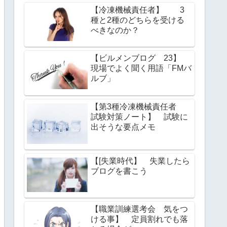
【冷凍機械責任者】 3
種と2種のどちらを受ける
べきなのか？
【ビルメンブログ 23】
現場でよく聞く用語「FMバ
ルブ」
【第3種冷凍機械責任者
試験対策ノート】 試験に
出そうな要点メモ
【[失業時代】 失業したら
ブログを書こう
【職業訓練選考会 気をつ
ける事】 定員割れでも落