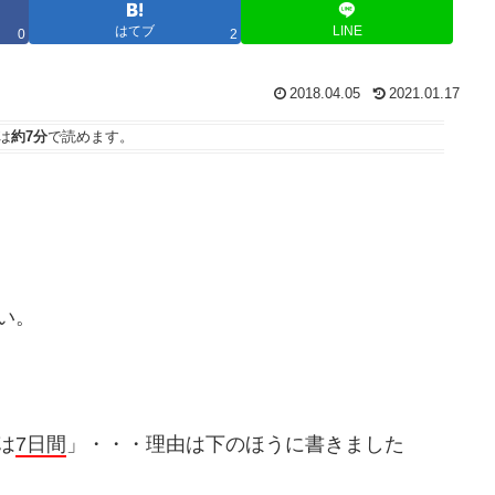
はてブ
LINE
0
2
2018.04.05
2021.01.17
は
約7分
で読めます。
い。
は
7日間
」・・・理由は下のほうに書きました