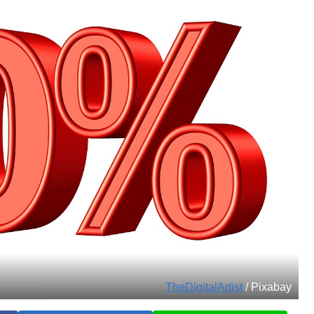
TheDigitalArtist
/ Pixabay