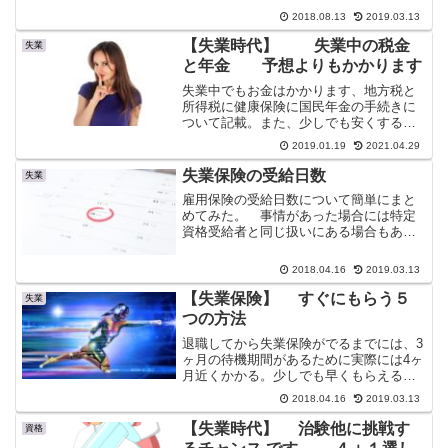
成を、お勧めしてみた。将来の不労所得
2018.08.13
2019.03.13
の基礎作りとしてブログを利用してみる
のも1つの手段だと思います。
【失業時代】 失業中の税金
失業
と年金 予想よりもかかります
失業中でもお金はかかります、地方税と
所得税に健康保険に国民年金の手続きに
ついて記載。また、少しでも安くする方
法とハローワークでもらえるお金、そし
2019.01.19
2021.04.29
て在職中にしか出来ない「お小遣い稼
ぎ」について書いてみました。
失業保険の受給日数
失業
雇用保険の受給日数について簡単にまと
めてみた。 事情があった場合には特定
資格受給者と同じ扱いにある場合もある
ので、ハローワークに相談してみるのが
いいと思う。
2018.04.16
2019.03.13
【失業保険】 すぐにもらう５
失業
つの方法
退職してから失業保険がでるまでには、3
ヶ月の待機期間があるために実際には4ヶ
月近くかかる。少しでも早くもらえる方
法について書いてみた。
2018.04.16
2019.03.13
【失業時代】 治験他に挑戦す
資格