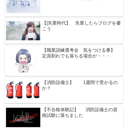
【[失業時代】 失業したらブログを書
こう
【職業訓練選考会 気をつける事】
定員割れでも落ちる場合が・・・
【消防設備士】 1週間で受かるの
か？
【不合格体験記】 消防設備士の資
格試験に落ちました