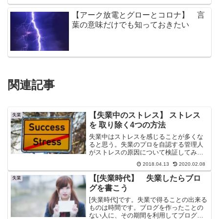
【アーク放電とグローとコロナ】 言
葉の意味だけでも知っておきたい
関連記事
【失業中のストレス】 ストレス
失業
を 取り除く4つの方法
失業中はストレスを感じることが多くな
ると思う。失業のプロを自認する管理人
がストレスの原因について検証してみ
る。そしてストレス減少方法について考
2018.04.13
2020.02.08
察してみた。
【[失業時代】 失業したらブロ
失業
グを書こう
[失業時代]です。失業で得ることの出来る
ものは時間です。ブログを作ったことの
ない人に、その期間を利用してブログ作