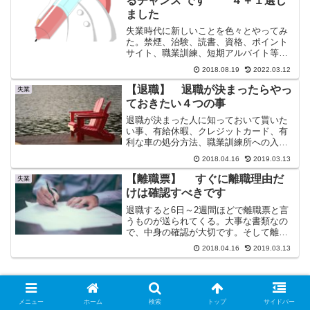
るチャンス です ４＋１選し
ました
失業時代に新しいことを色々とやってみ
た。禁煙、治験、読書、資格、ポイント
サイト、職業訓練、短期アルバイト等で
す。失業はまとまった時間がとれるいい
2018.08.19
2022.03.12
機会、そう思えばなんとなく気が楽にな
りそうな感じがしませんか？
【退職】 退職が決まったらやっ
失業
ておきたい４つの事
退職が決まった人に知っておいて貰いた
い事、有給休暇、クレジットカード、有
利な車の処分方法、職業訓練所への入
所。その他に転職時の有給休暇について
2018.04.16
2019.03.13
書いてみた。
【離職票】 すぐに離職理由だ
失業
けは確認すべきです
退職すると6日～2週間ほどで離職票と言
うものが送られてくる。大事な書類なの
で、中身の確認が大切です。そして離職
票がとどくまでは働いても問題はありま
2018.04.16
2019.03.13
せん。また届かない場合の対処方法につ
いても記載。
スポンサーリンク
メニュー
ホーム
検索
トップ
サイドバー