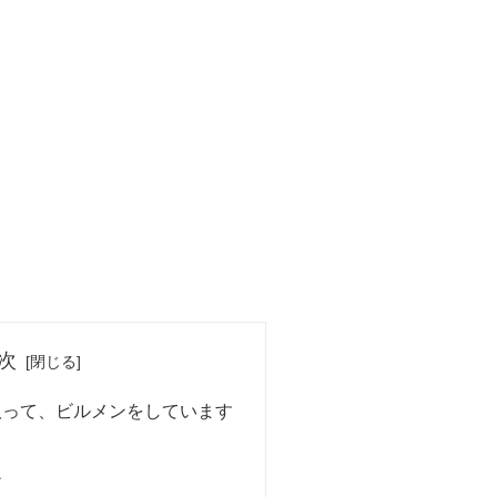
次
取って、ビルメンをしています
ア