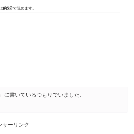
は
約5分
で読めます。
」に書いているつもりでいました、

ンサーリンク