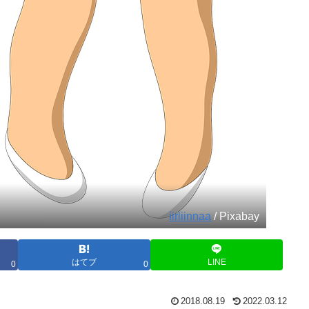
iirliinnaa
/ Pixabay
はてブ
LINE
0
0
2018.08.19
2022.03.12