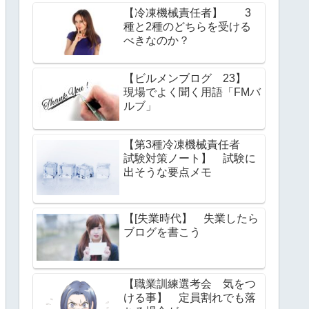
【冷凍機械責任者】 3
種と2種のどちらを受ける
べきなのか？
【ビルメンブログ 23】
現場でよく聞く用語「FMバ
ルブ」
【第3種冷凍機械責任者
試験対策ノート】 試験に
出そうな要点メモ
【[失業時代】 失業したら
ブログを書こう
【職業訓練選考会 気をつ
ける事】 定員割れでも落