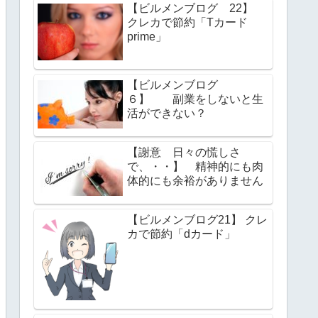
【ビルメンブログ 22】
クレカで節約「Tカード
prime」
【ビルメンブログ
６】 副業をしないと生
活ができない？
【謝意 日々の慌しさ
で、・・】 精神的にも肉
体的にも余裕がありません
【ビルメンブログ21】 クレ
カで節約「dカード」