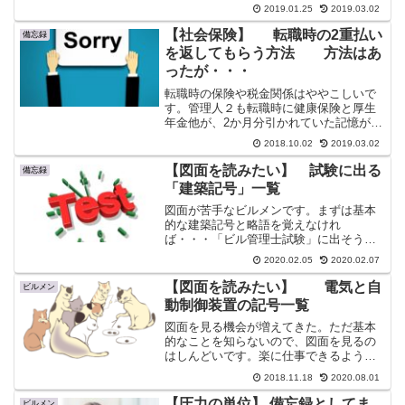
写真の挿入時やシフト表作成に便利なシ
2019.01.25
2019.03.02
ョートカットも。
【社会保険】 転職時の2重払い
備忘録
を返してもらう方法 方法はあ
ったが・・・
転職時の保険や税金関係はややこしいで
す。管理人２も転職時に健康保険と厚生
年金他が、2か月分引かれていた記憶があ
ります。今回は転職時の保険関連の2重払
2018.10.02
2019.03.02
いについて調べてみた。
【図面を読みたい】 試験に出る
備忘録
「建築記号」一覧
図面が苦手なビルメンです。まずは基本
的な建築記号と略語を覚えなけれ
ば・・・「ビル管理士試験」に出そうな
建築記号と略語一覧
2020.02.05
2020.02.07
【図面を読みたい】 電気と自
ビルメン
動制御装置の記号一覧
図面を見る機会が増えてきた。ただ基本
的なことを知らないので、図面を見るの
はしんどいです。楽に仕事できるよう
に、電気と制御設備の記号について調べ
2018.11.18
2020.08.01
てみた。
【圧力の単位】 備忘録としてま
ビルメン