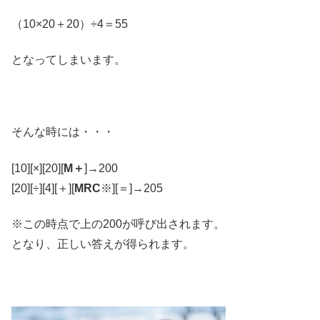
（10×20＋20）÷4＝55
となってしまいます。
そんな時には・・・
[10][×][20][
M＋
]→200
[20][÷][4][＋][
MRC
※][＝]→205
※この時点で上の200が呼び出されます。
となり、正しい答えが得られます。