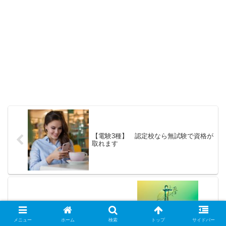
【電験3種】 認定校なら無試験で資格が
取れます
【導電率】は抵抗率の逆数です 市
水と軟水と純水
メニュー
ホーム
検索
トップ
サイドバー