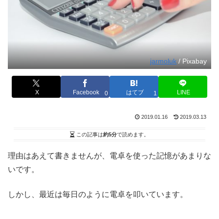
jarmoluk
/ Pixabay
X
Facebook
はてブ
LINE
0
1
2019.01.16
2019.03.13
この記事は
約5分
で読めます。
理由はあえて書きませんが、電卓を使った記憶があまりな
いです。
しかし、最近は毎日のように電卓を叩いています。