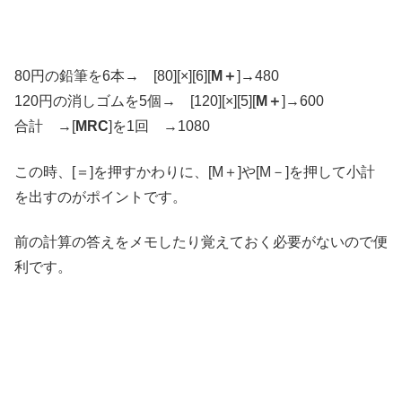
80円の鉛筆を6本→ [80][×][6][
M＋
]→480
120円の消しゴムを5個→ [120][×][5][
M＋
]→600
合計 →[
MRC
]を1回 →1080
この時、[＝]を押すかわりに、[M＋]や[M－]を押して小計
を出すのがポイントです。
前の計算の答えをメモしたり覚えておく必要がないので便
利です。