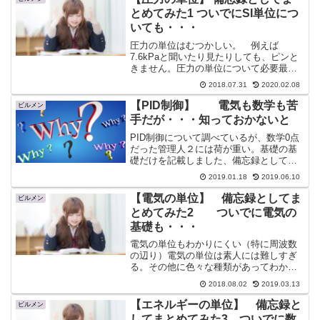
とめてみた1 ついでにSI単位につ
いても・・・
圧力の単位はむつかしい。 例えば
7.6kPaと聞いたり見たりしても、ピンと
きません。圧力の単位について必要最小
限のものを備忘録としてまとめてみた。
2018.07.31
2020.02.08
そしてSI単位についても記載。
【PID制御】 電気も数学も苦
ビルメン
手だが・・・知っておかないと
PID制御について調べているが、数学0点
だった管理人２には荷が重い。基礎の基
礎だけを記載しました、備忘録として更
新していく予定です。具体例で考えると
2019.01.18
2019.06.10
なんとなく解かる、気がした。6/10 微分
積分の概念を更新しました。
【電気の単位】 備忘録としてま
ビルメン
とめてみた2 ついでに電気の
基礎も・・・
電気の単位もわかりにくい（特に周波数
の辺り）電気の単位は素人には難しすぎ
る。その他に色々な種類があってわかり
づらい電気の盤についてと、わかってい
2018.08.02
2019.03.13
るようであいまいなインバーターについ
ても簡単にまとめてみた。
【エネルギーの単位】 備忘録と
ビルメン
してまとめてみた3 ついでに数