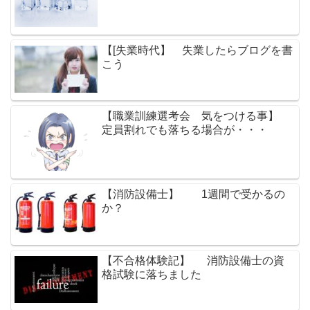
【[失業時代】 失業したらブログを書
こう
【職業訓練選考会 気をつける事】
定員割れでも落ちる場合が・・・
【消防設備士】 1週間で受かるの
か？
【不合格体験記】 消防設備士の資
格試験に落ちました