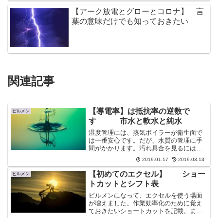
【アーク放電とグローとコロナ】 言
葉の意味だけでも知っておきたい
関連記事
【導電率】は抵抗率の逆数で
ビルメン
す 市水と軟水と純水
湿度管理には、蒸気ボイラーが衛生面で
は一番安心です。だが、水質の管理に手
間がかかります。汚れ具合を見るには導
電率をチェックします。導電率は電気抵
2019.01.17
2019.03.13
抗率の逆数です。そして市水、軟水、純
水についても記載。
【初めてのエクセル】 ショー
ビルメン
トカットとシフト表
ビルメンになって、エクセルを使う場面
が増えました。作業効率化のために覚え
ておきたいショートカットを記載。また