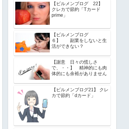
【ビルメンブログ 22】
クレカで節約「Tカード
prime」
【ビルメンブログ
６】 副業をしないと生
活ができない？
【謝意 日々の慌しさ
で、・・】 精神的にも肉
体的にも余裕がありません
【ビルメンブログ21】 クレ
カで節約「dカード」