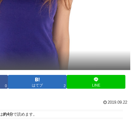
はてブ
LINE
0
2
2019.09.22
は
約4分
で読めます。