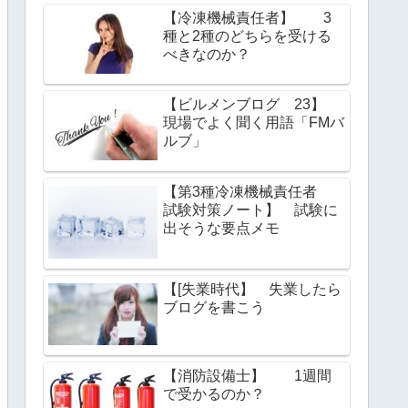
【冷凍機械責任者】 3
種と2種のどちらを受ける
べきなのか？
【ビルメンブログ 23】
現場でよく聞く用語「FMバ
ルブ」
【第3種冷凍機械責任者
試験対策ノート】 試験に
出そうな要点メモ
【[失業時代】 失業したら
ブログを書こう
【消防設備士】 1週間
で受かるのか？