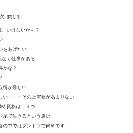
次
ば、いけないかも？
い
いをあげたい
係なく仕事がある
件かな？
？
取得が難しい
しい・・・その上需要があまりない
勧め資格は、３つ
ン系で生きるという選択
格の中ではダントツで簡単です